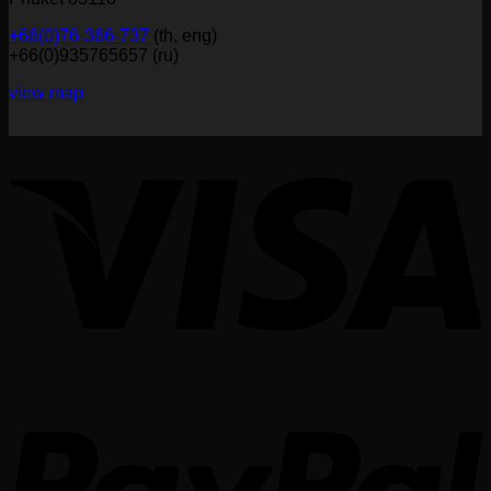
+66(0)76-366-737
(th, eng)
+66(0)935765657 (ru)
view map