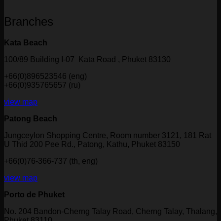
Branches
Kata Beach
100/89 Building I-07 Kata Road , Phuket 83130
+66(0)896523546 (eng)
+66(0)935765657 (ru)
view map
Patong Beach
Jungceylon Shopping Centre, Room number 3121, 181 Rat
U Thid 200 Pee Rd., Patong, Kathu, Phuket 83150
+66(0)76-366-737 (th, eng)
view map
Porto de Phuket
No. 204 Bandon-Cherng Talay Road, Cherng Talay, Thalang,
Phuket 83110