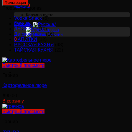
цена
цена
Фильтрация
฿
0.00
0
Product categories
Корзина пуста.
Vodka Snack
(6)
Гарнир
(5)
Русский
ДЕСЕРТЫ
(10)
English
Детское меню
(16)
Русский
0
НАПИТКИ
(12)
РУССКАЯ КУХНЯ
(48)
ТАЙСКАЯ КУХНЯ
(22)
Корзина
Корзина пуста.
Быстрый просмотр
Гарнир
Картофельное пюре
฿
90.00
В корзину
Быстрый просмотр
Гарнир
гречиха