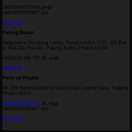
+66(0)896523546 (eng)
+66(0)935765657 (ru)
view map
Patong Beach
Jungceylon Shopping Centre, Room number 3121, 181 Rat
U Thid 200 Pee Rd., Patong, Kathu, Phuket 83150
+66(0)76-366-737 (th, eng)
view map
Porto de Phuket
No. 204 Bandon-Cherng Talay Road, Cherng Talay, Thalang,
Phuket 83110
+66(0)76-366-737
(th, eng)
+66(0)935765657 (ru)
view map