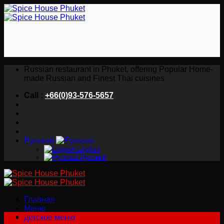
Skip
to
content
Russian restaurant in Phuket, offering Popular Home-
made Russian and Finest Thai cuisines
Call :
+66(0)93-576-5657
Русский
English
Русский
Главная
Меню
детское меню