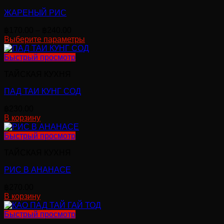
ЖАРЕНЫЙ РИС
Диапазон
฿
170.00
–
฿
240.00
цен:
Выберите параметры
Этот
฿170.00
товар
–
Быстрый просмотр
имеет
฿240.00
ТАЙСКАЯ КУХНЯ
несколько
вариаций.
ПАД ТАИ КУНГ СОД
Опции
можно
฿
230.00
выбрать
В корзину
на
странице
Быстрый просмотр
товара.
ТАЙСКАЯ КУХНЯ
РИС В АНАНАСЕ
฿
270.00
В корзину
Быстрый просмотр