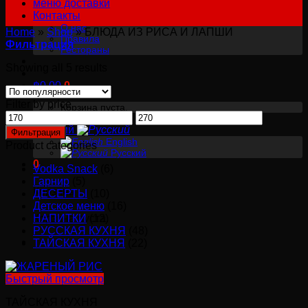
меню доставки
Контакты
О нас
Home
»
Shop
»
БЛЮДА ИЗ РИСА И ЛАПШИ
Правила
Фильтрация
Рестораны
Showing all 5 results
฿
0.00
0
Filter by price
Корзина пуста.
Минимальная
Максимальная
Русский
цена
цена
Фильтрация
English
Product categories
Русский
0
Vodka Snack
(6)
Гарнир
(5)
Корзина
ДЕСЕРТЫ
(10)
Детское меню
(16)
Корзина пуста.
НАПИТКИ
(12)
РУССКАЯ КУХНЯ
(48)
ТАЙСКАЯ КУХНЯ
(22)
Быстрый просмотр
ТАЙСКАЯ КУХНЯ