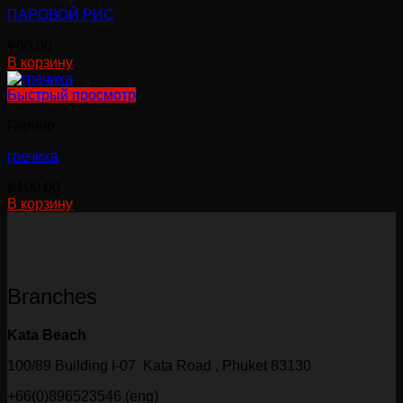
ПАРОВОЙ РИС
฿
60.00
В корзину
Быстрый просмотр
Гарнир
гречиха
฿
100.00
В корзину
Branches
Kata Beach
100/89 Building I-07 Kata Road , Phuket 83130
+66(0)896523546 (eng)