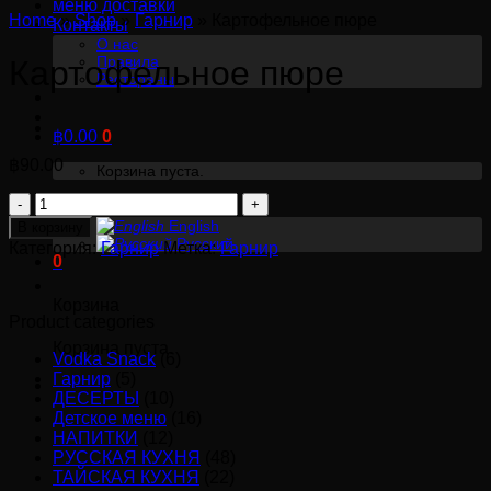
меню доставки
Home
»
Shop
»
Гарнир
»
Картофельное пюре
Контакты
О нас
Правила
Картофельное пюре
Рестораны
฿
0.00
0
฿
90.00
Корзина пуста.
Количество
Русский
товара
English
В корзину
Русский
Картофельное
Категория:
Гарнир
Метка:
Гарнир
0
пюре
Корзина
Product categories
Корзина пуста.
Vodka Snack
(6)
Гарнир
(5)
ДЕСЕРТЫ
(10)
Детское меню
(16)
НАПИТКИ
(12)
РУССКАЯ КУХНЯ
(48)
ТАЙСКАЯ КУХНЯ
(22)