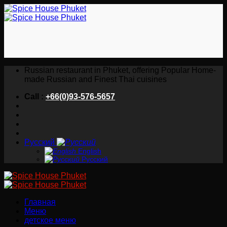
Skip
to
content
Russian restaurant in Phuket, offering Popular Home-
made Russian and Finest Thai cuisines
Call :
+66(0)93-576-5657
Русский
English
Русский
Главная
Меню
детское меню