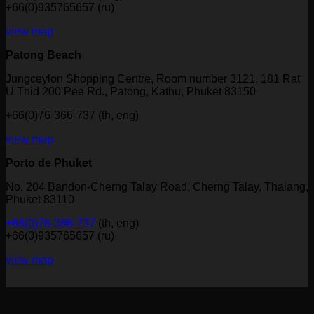
+66(0)935765657 (ru)
view map
Patong Beach
Jungceylon Shopping Centre, Room number 3121, 181 Rat
U Thid 200 Pee Rd., Patong, Kathu, Phuket 83150
+66(0)76-366-737 (th, eng)
view map
Porto de Phuket
No. 204 Bandon-Cherng Talay Road, Cherng Talay, Thalang,
Phuket 83110
+66(0)76-366-737
(th, eng)
+66(0)935765657 (ru)
view map