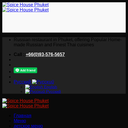
Skip
to
content
Russian restaurant in Phuket, offering Popular Home-
made Russian and Finest Thai cuisines
Call :
+66(0)93-576-5657
Русский
English
Русский
Главная
Меню
детское меню