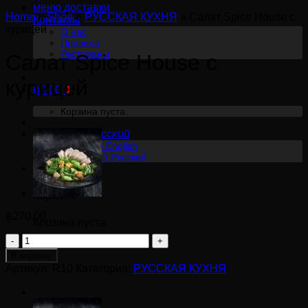
меню доставки
Home
»
Shop
»
РУССКАЯ КУХНЯ
»
Салат Spice House с
Контакты
курицей
О нас
Правила
Рестораны
Салат Spice House с
курицей
฿
0.00
0
Корзина пуста.
Русский
English
Русский
0
Корзина
฿
270.00
Корзина пуста.
Количество
товара
В корзину
Салат
Артикул:
R10
Категория:
РУССКАЯ КУХНЯ
Spice
House