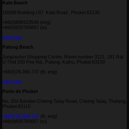
Kata Beach
100/89 Building I-07 Kata Road , Phuket 83130
+66(0)896523546 (eng)
+66(0)935765657 (ru)
view map
Patong Beach
Jungceylon Shopping Centre, Room number 3121, 181 Rat
U Thid 200 Pee Rd., Patong, Kathu, Phuket 83150
+66(0)76-366-737 (th, eng)
view map
Porto de Phuket
No. 204 Bandon-Cherng Talay Road, Cherng Talay, Thalang,
Phuket 83110
+66(0)76-366-737
(th, eng)
+66(0)935765657 (ru)