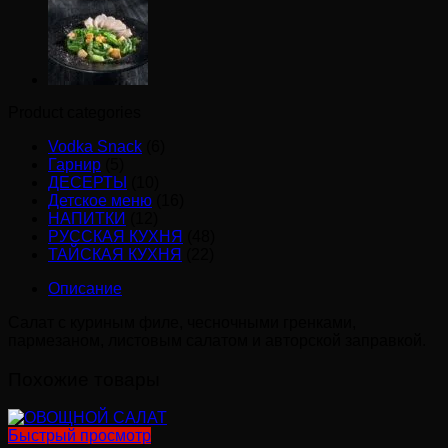
с
курицей
Product categories
Vodka Snack
(6)
Гарнир
(5)
ДЕСЕРТЫ
(10)
Детское меню
(16)
НАПИТКИ
(12)
РУССКАЯ КУХНЯ
(48)
ТАЙСКАЯ КУХНЯ
(22)
Описание
Салат с куриным филе, чесночными гренками,
пармезаном, листовым салатом и авторской заправкой.
Похожие товары
Быстрый просмотр