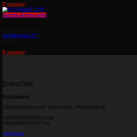
В корзину
Быстрый просмотр
РУССКАЯ КУХНЯ
КУРИНЫЙ СУП
฿
170.00
В корзину
Branches
Kata Beach
100/89 Building I-07 Kata Road , Phuket 83130
+66(0)896523546 (eng)
+66(0)935765657 (ru)
view map