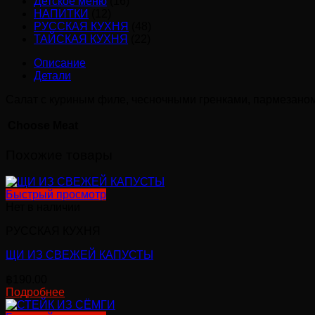
Детское меню
(16)
НАПИТКИ
(12)
РУССКАЯ КУХНЯ
(48)
ТАЙСКАЯ КУХНЯ
(22)
Описание
Детали
Салат с куриным филе, чесночными гренками, пармезаном
Choose Meat
Похожие товары
Быстрый просмотр
Нет в наличии
РУССКАЯ КУХНЯ
ЩИ ИЗ СВЕЖЕЙ КАПУСТЫ
฿
190.00
Подробнее