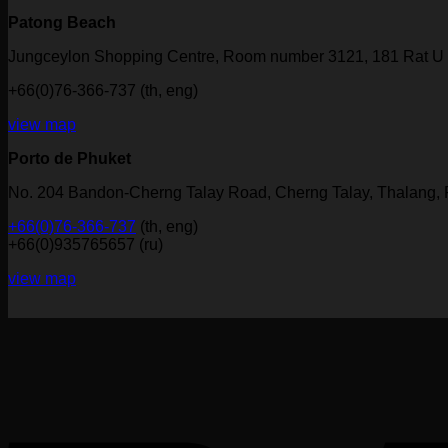
Patong Beach
Jungceylon Shopping Centre, Room number 3121, 181 Rat U 
+66(0)76-366-737 (th, eng)
view map
Porto de Phuket
No. 204 Bandon-Cherng Talay Road, Cherng Talay, Thalang,
+66(0)76-366-737
(th, eng)
+66(0)935765657 (ru)
view map