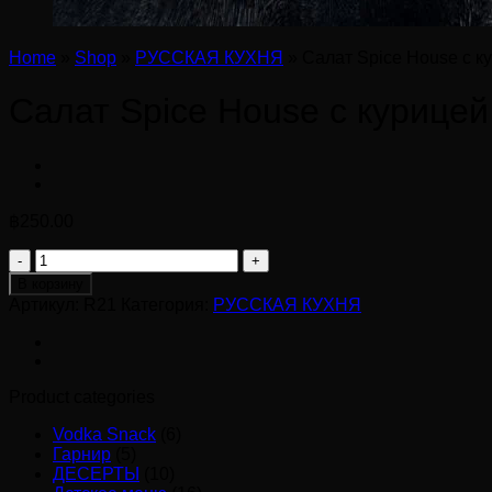
Home
»
Shop
»
РУССКАЯ КУХНЯ
»
Салат Spice House с к
Салат Spice House с курицей
฿
250.00
Количество
товара
В корзину
Салат
Артикул:
R21
Категория:
РУССКАЯ КУХНЯ
Spice
House
с
курицей
Product categories
Vodka Snack
(6)
Гарнир
(5)
ДЕСЕРТЫ
(10)