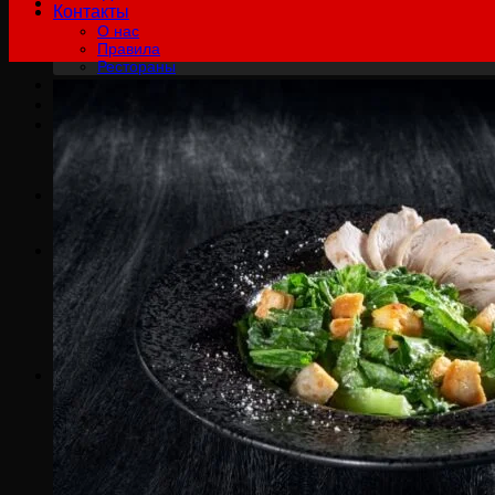
Контакты
О нас
Правила
Рестораны
฿
0.00
0
Корзина пуста.
Русский
English
Русский
0
Корзина
Корзина пуста.