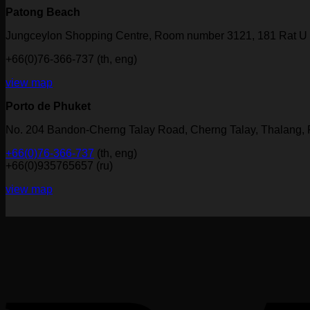
Patong Beach
Jungceylon Shopping Centre, Room number 3121, 181 Rat U 
+66(0)76-366-737 (th, eng)
view map
Porto de Phuket
No. 204 Bandon-Cherng Talay Road, Cherng Talay, Thalang,
+66(0)76-366-737
(th, eng)
+66(0)935765657 (ru)
view map