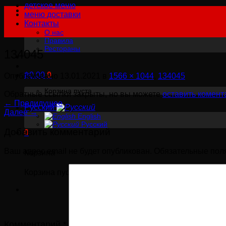
детское меню
меню доставки
Контакты
О нас
Правила
Рестораны
134045
฿
0.00
0
Опублековано
13.01.2021
в
1566 × 1044
,
134045
Корзина пуста.
Обратные ссылки закрыты, но вы можете
оставить комент
←
Предидущее
Русский
Далее
→
English
Русский
Добавить комментарий
0
Ваш адрес email не будет опубликован.
Обязательные пол
Корзина
Корзина пуста.
Комментарий
*