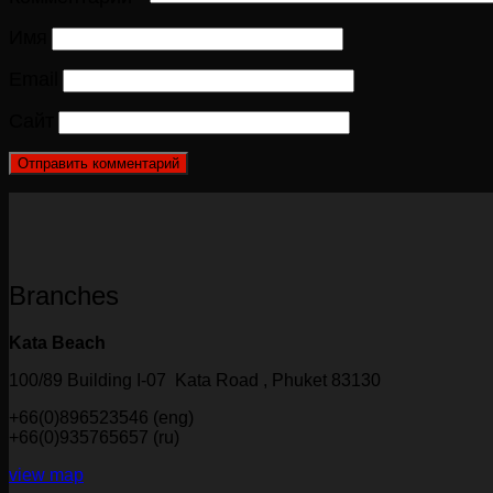
Имя
Email
Сайт
Branches
Kata Beach
100/89 Building I-07 Kata Road , Phuket 83130
+66(0)896523546 (eng)
+66(0)935765657 (ru)
view map