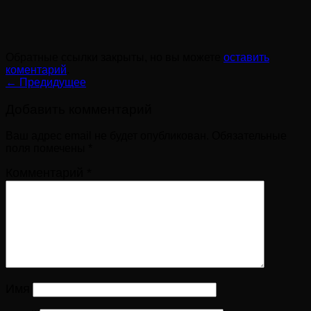
Обратные ссылки закрыты, но вы можете
оставить
коментарий
.
←
Предидущее
Добавить комментарий
Ваш адрес email не будет опубликован.
Обязательные
поля помечены
*
Комментарий
*
Имя