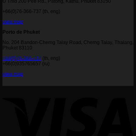
U Thid 200 Pee Rd., Patong, Kathu, Phuket 83150
+66(0)76-366-737 (th, eng)
view map
Porto de Phuket
No. 204 Bandon-Cherng Talay Road, Cherng Talay, Thalang,
Phuket 83110
+66(0)76-366-737
(th, eng)
+66(0)935765657 (ru)
view map