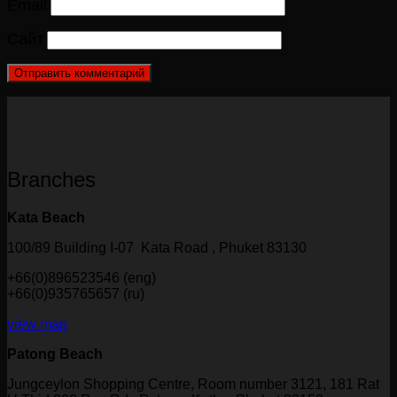
Email
Сайт
Branches
Kata Beach
100/89 Building I-07 Kata Road , Phuket 83130
+66(0)896523546 (eng)
+66(0)935765657 (ru)
view map
Patong Beach
Jungceylon Shopping Centre, Room number 3121, 181 Rat