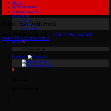
Меню
детское меню
меню доставки
Контакты
О нас
Fried Fish With Herb
Правила
Рестораны
Опублековано
14.03.2025
в
6720 × 4480
,
БЕЛЫЙ
СНЕППЕР САМУН ПРАИ
฿
0.00
0
Корзина пуста.
Русский
English
Русский
0
Корзина
Корзина пуста.