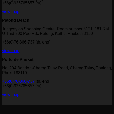
+66(0)935765657 (ru)
view map
Patong Beach
Jungceylon Shopping Centre, Room number 3121, 181 Rat
U Thid 200 Pee Rd., Patong, Kathu, Phuket 83150
+66(0)76-366-737 (th, eng)
view map
Porto de Phuket
No. 204 Bandon-Cherng Talay Road, Cherng Talay, Thalang,
Phuket 83110
+66(0)76-366-737
(th, eng)
+66(0)935765657 (ru)
view map