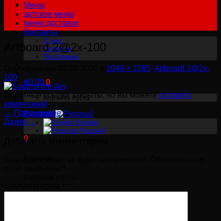
Меню
детское меню
меню доставки
Контакты
О нас
Artboard 2@2x-100
Правила
Рестораны
Опублековано
02.05.2020
в
2049 × 1365
,
Artboard 2@2x-
100
฿
0.00
0
Обратные ссылки закрыты, но вы можете
оставить
Корзина пуста.
коментарий
.
←
Предидущее
Русский
Далее
→
English
Русский
0
Добавить комментарий
Корзина
Ваш адрес email не будет опубликован.
Обязательные
поля помечены
*
Корзина пуста.
Комментарий
*