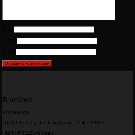
Имя
Email
Сайт
Branches
Kata Beach
100/89 Building I-07 Kata Road , Phuket 83130
+66(0)896523546 (eng)