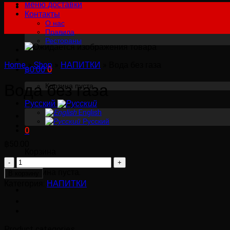
меню доставки
Контакты
О нас
Правила
Рестораны
Home
»
Shop
»
НАПИТКИ
»
Вода без газа
฿
0.00
0
Вода без газа
Корзина пуста.
Русский
English
Русский
0
฿
50.00
Корзина
Количество
товара
Корзина пуста.
В корзину
Вода
Категория:
НАПИТКИ
без
газа
Product categories