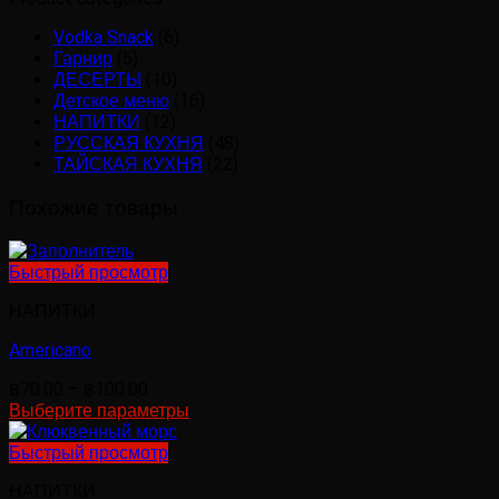
Vodka Snack
(6)
Гарнир
(5)
ДЕСЕРТЫ
(10)
Детское меню
(16)
НАПИТКИ
(12)
РУССКАЯ КУХНЯ
(48)
ТАЙСКАЯ КУХНЯ
(22)
Похожие товары
Быстрый просмотр
НАПИТКИ
Americano
Диапазон
฿
70.00
–
฿
100.00
цен:
Выберите параметры
Этот
฿70.00
товар
–
Быстрый просмотр
имеет
฿100.00
НАПИТКИ
несколько