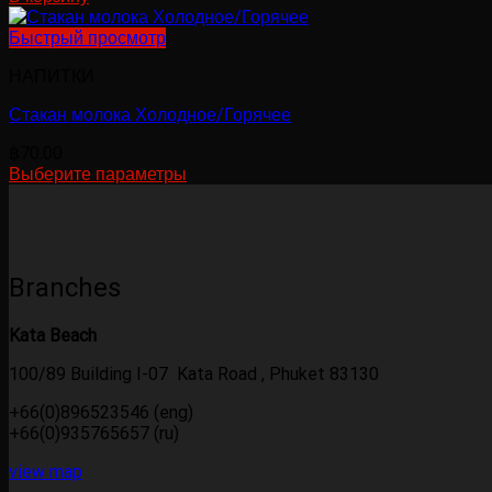
Быстрый просмотр
НАПИТКИ
Стакан молока Холодное/Горячее
฿
70.00
Выберите параметры
Этот
товар
имеет
несколько
вариаций.
Branches
Опции
можно
Kata Beach
выбрать
на
100/89 Building I-07 Kata Road , Phuket 83130
странице
товара.
+66(0)896523546 (eng)
+66(0)935765657 (ru)
view map