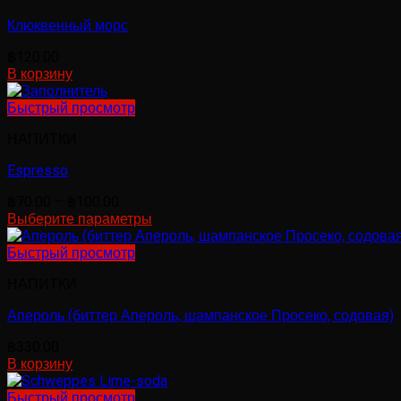
вариаций.
Клюквенный морс
Опции
можно
฿
120.00
выбрать
В корзину
на
странице
Быстрый просмотр
товара.
НАПИТКИ
Espresso
Диапазон
฿
70.00
–
฿
100.00
цен:
Выберите параметры
Этот
฿70.00
товар
–
Быстрый просмотр
имеет
฿100.00
НАПИТКИ
несколько
вариаций.
Апероль (биттер Апероль, шампанское Просеко, содовая)
Опции
можно
฿
330.00
выбрать
В корзину
на
странице
Быстрый просмотр