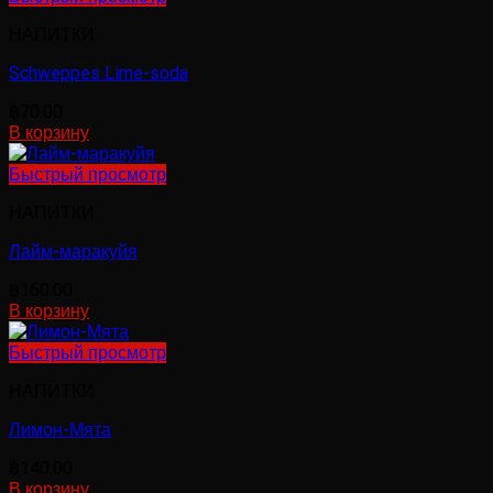
товара.
НАПИТКИ
Schweppes Lime-soda
฿
70.00
В корзину
Быстрый просмотр
НАПИТКИ
Лайм-маракуйя
฿
160.00
В корзину
Быстрый просмотр
НАПИТКИ
Лимон-Мята
฿
140.00
В корзину