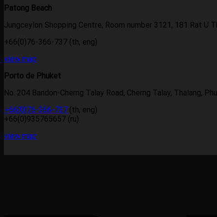
Patong Beach
Jungceylon Shopping Centre, Room number 3121, 181 Rat U Th
+66(0)76-366-737 (th, eng)
view map
Porto de Phuket
No. 204 Bandon-Cherng Talay Road, Cherng Talay, Thalang, Ph
+66(0)76-366-737
(th, eng)
+66(0)935765657 (ru)
view map