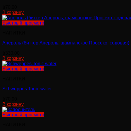
฿
70.00
В корзину
Быстрый просмотр
НАПИТКИ
Апероль (биттер Апероль, шампанское Просеко, содовая)
฿
330.00
В корзину
Быстрый просмотр
НАПИТКИ
Schweppes Tonic water
฿
70.00
В корзину
Быстрый просмотр
НАПИТКИ