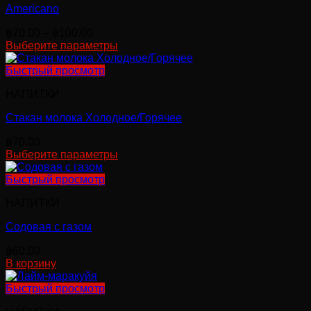
Americano
Диапазон
฿
70.00
–
฿
100.00
цен:
Выберите параметры
Этот
฿70.00
товар
–
Быстрый просмотр
имеет
฿100.00
НАПИТКИ
несколько
вариаций.
Стакан молока Холодное/Горячее
Опции
можно
฿
70.00
выбрать
Выберите параметры
на
Этот
странице
товар
Быстрый просмотр
товара.
имеет
НАПИТКИ
несколько
вариаций.
Содовая с газом
Опции
можно
฿
60.00
выбрать
В корзину
на
странице
Быстрый просмотр
товара.