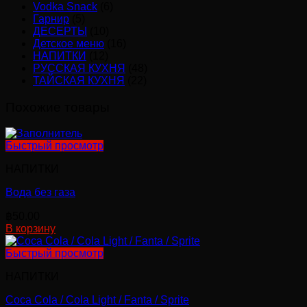
Vodka Snack
(6)
Гарнир
(5)
ДЕСЕРТЫ
(10)
Детское меню
(16)
НАПИТКИ
(12)
РУССКАЯ КУХНЯ
(48)
ТАЙСКАЯ КУХНЯ
(22)
Похожие товары
Быстрый просмотр
НАПИТКИ
Вода без газа
฿
50.00
В корзину
Быстрый просмотр
НАПИТКИ
Coca Cola / Cola Light / Fanta / Sprite