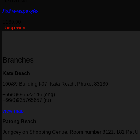
НАПИТКИ
Лайм-маракуйя
฿
160.00
В корзину
Branches
Kata Beach
100/89 Building I-07 Kata Road , Phuket 83130
+66(0)896523546 (eng)
+66(0)935765657 (ru)
view map
Patong Beach
Jungceylon Shopping Centre, Room number 3121, 181 Rat U 