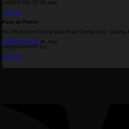
+66(0)76-366-737 (th, eng)
view map
Porto de Phuket
No. 204 Bandon-Cherng Talay Road, Cherng Talay, Thalang,
+66(0)76-366-737
(th, eng)
+66(0)935765657 (ru)
view map