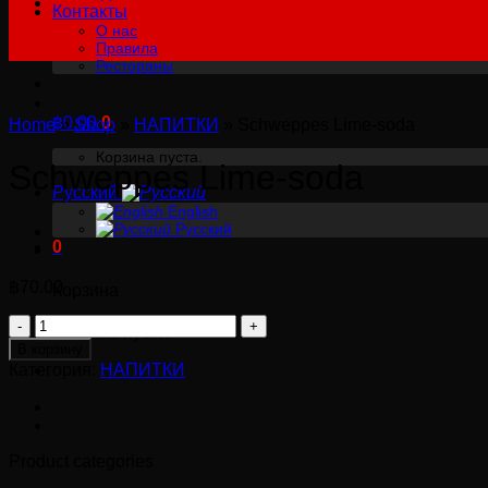
Контакты
О нас
Правила
Рестораны
฿
0.00
0
Home
»
Shop
»
НАПИТКИ
»
Schweppes Lime-soda
Корзина пуста.
Schweppes Lime-soda
Русский
English
Русский
0
฿
70.00
Корзина
Количество
Корзина пуста.
товара
В корзину
Schweppes
Категория:
НАПИТКИ
Lime-
soda
Product categories