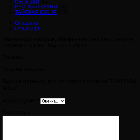
НАПИТКИ
(12)
РУССКАЯ КУХНЯ
(48)
ТАЙСКАЯ КУХНЯ
(22)
Описание
Отзывы (0)
Нежное куриное филе, обжаренное с овощами, луком и
орешками кешью. Подается с рисом
Отзывы
Отзывов пока нет.
Будьте первым, кто оставил отзыв на “ГАИ ПАД
МЕД”
Ваша оценка
*
Ваш отзыв
*