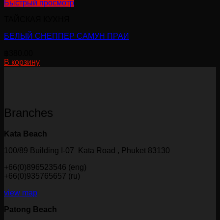
Быстрый просмотр
товара.
ТАЙСКАЯ КУХНЯ
БЕЛЫЙ СНЕППЕР САМУН ПРАИ
฿
380.00
В корзину
Branches
Kata Beach
100/89 Building I-07 Kata Road , Phuket 83130
+66(0)896523546 (eng)
+66(0)935765657 (ru)
view map
Patong Beach