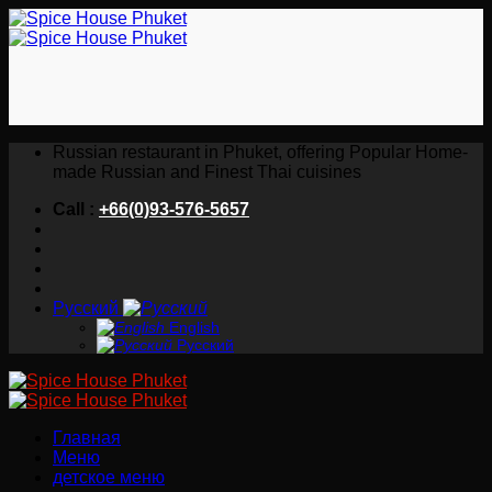
Skip
to
content
Russian restaurant in Phuket, offering Popular Home-
made Russian and Finest Thai cuisines
Call :
+66(0)93-576-5657
Русский
English
Русский
Главная
Меню
детское меню