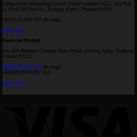
Jungceylon Shopping Centre, Room number 3121, 181 Rat
U Thid 200 Pee Rd., Patong, Kathu, Phuket 83150
+66(0)76-366-737 (th, eng)
view map
Porto de Phuket
No. 204 Bandon-Cherng Talay Road, Cherng Talay, Thalang,
Phuket 83110
+66(0)76-366-737
(th, eng)
+66(0)935765657 (ru)
view map