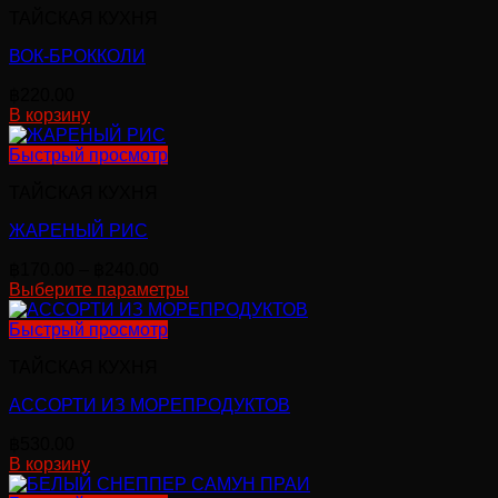
ТАЙСКАЯ КУХНЯ
ВОК-БРОККОЛИ
฿
220.00
В корзину
Быстрый просмотр
ТАЙСКАЯ КУХНЯ
ЖАРЕНЫЙ РИС
Диапазон
฿
170.00
–
฿
240.00
цен:
Выберите параметры
Этот
฿170.00
товар
–
Быстрый просмотр
имеет
฿240.00
ТАЙСКАЯ КУХНЯ
несколько
вариаций.
АССОРТИ ИЗ МОРЕПРОДУКТОВ
Опции
можно
฿
530.00
выбрать
В корзину
на
странице