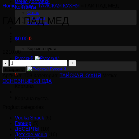
меню доставки
Home
»
Shop
»
ТАЙСКАЯ КУХНЯ
»
ГАИ ПАД МЕД
Контакты
О нас
Правила
ГАИ ПАД МЕД
Рестораны
฿
0.00
0
Корзина пуста.
฿
210.00
Русский
Количество
English
товара
Русский
В корзину
0
ГАИ
Артикул:
T08
Категория:
ТАЙСКАЯ КУХНЯ
Метка:
ОСНОВНЫЕ БЛЮДА
ПАД
Корзина
МЕД
Корзина пуста.
Product categories
Vodka Snack
(6)
Гарнир
(5)
ДЕСЕРТЫ
(10)
Детское меню
(16)