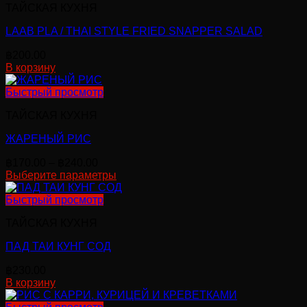
ТАЙСКАЯ КУХНЯ
LAAB PLA / THAI STYLE FRIED SNAPPER SALAD
฿
200.00
В корзину
Быстрый просмотр
ТАЙСКАЯ КУХНЯ
ЖАРЕНЫЙ РИС
Диапазон
฿
170.00
–
฿
240.00
цен:
Выберите параметры
Этот
฿170.00
товар
–
Быстрый просмотр
имеет
฿240.00
ТАЙСКАЯ КУХНЯ
несколько
вариаций.
ПАД ТАИ КУНГ СОД
Опции
можно
฿
230.00
выбрать
В корзину
на
странице