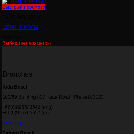
странице
Быстрый просмотр
товара.
ТАЙСКАЯ КУХНЯ
СПРИНГ РОЛЫ
฿
210.00
Выберите параметры
Этот
товар
имеет
несколько
вариаций.
Branches
Опции
можно
выбрать
Kata Beach
на
странице
100/89 Building I-07 Kata Road , Phuket 83130
товара.
+66(0)896523546 (eng)
+66(0)935765657 (ru)
view map
Patong Beach