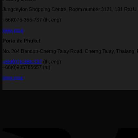
Jungceylon Shopping Centre, Room number 3121, 181 Rat U 
+66(0)76-366-737 (th, eng)
view map
Porto de Phuket
No. 204 Bandon-Cherng Talay Road, Cherng Talay, Thalang,
+66(0)76-366-737
(th, eng)
+66(0)935765657 (ru)
view map