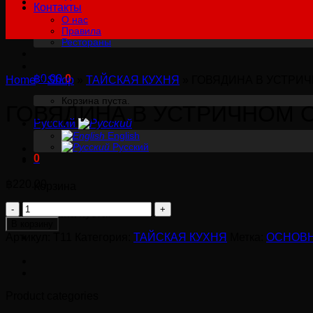
Контакты
О нас
Правила
Рестораны
฿
0.00
0
Home
»
Shop
»
ТАЙСКАЯ КУХНЯ
»
ГОВЯДИНА В УСТРИ
Корзина пуста.
ГОВЯДИНА В УСТРИЧНОМ 
Русский
English
Русский
0
฿
220.00
Корзина
Количество
Корзина пуста.
товара
В корзину
ГОВЯДИНА
Артикул:
T11
Категория:
ТАЙСКАЯ КУХНЯ
Метка:
ОСНОВ
В
УСТРИЧНОМ
СОУСЕ
Product categories