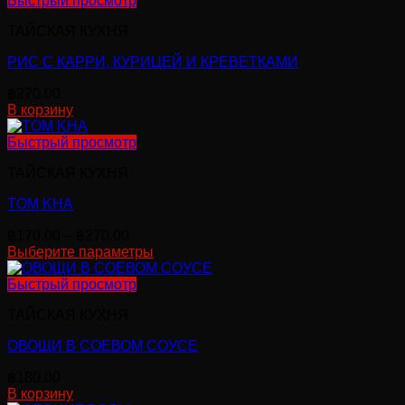
Быстрый просмотр
товара.
ТАЙСКАЯ КУХНЯ
РИС С КАРРИ, КУРИЦЕЙ И КРЕВЕТКАМИ
฿
270.00
В корзину
Быстрый просмотр
ТАЙСКАЯ КУХНЯ
TOM KHA
Диапазон
฿
170.00
–
฿
270.00
цен:
Выберите параметры
Этот
฿170.00
товар
–
Быстрый просмотр
имеет
฿270.00
ТАЙСКАЯ КУХНЯ
несколько
вариаций.
ОВОЩИ В СОЕВОМ СОУСЕ
Опции
можно
฿
180.00
выбрать
В корзину
на