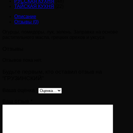
РУССКАЯ КУХНЯ
(48)
ТАЙСКАЯ КУХНЯ
(22)
Описание
Отзывы (0)
Огурцы, помидоры, лук, зелень. Заправка на основе
растительного масла, грецких орехов и уксуса
Отзывы
Отзывов пока нет.
Будьте первым, кто оставил отзыв на
“ГРУЗИНСКИЙ”
Ваша оценка
*
Ваш отзыв
*