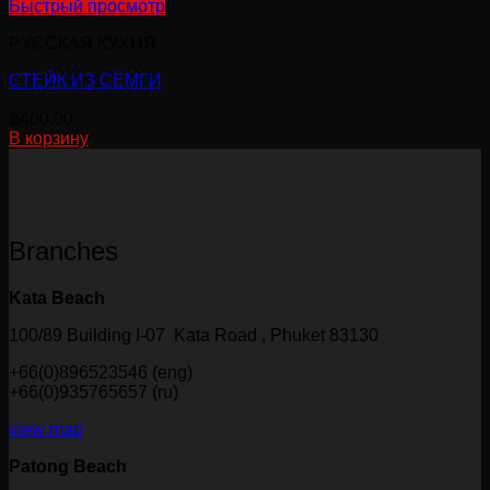
Быстрый просмотр
РУССКАЯ КУХНЯ
СТЕЙК ИЗ СЁМГИ
฿
400.00
В корзину
Branches
Kata Beach
100/89 Building I-07 Kata Road , Phuket 83130
+66(0)896523546 (eng)
+66(0)935765657 (ru)
view map
Patong Beach