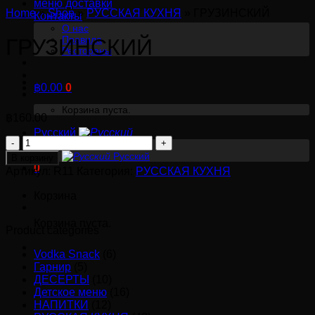
меню доставки
Home
»
Shop
»
РУССКАЯ КУХНЯ
»
ГРУЗИНСКИЙ
Контакты
О нас
Правила
ГРУЗИНСКИЙ
Рестораны
฿
0.00
0
Корзина пуста.
฿
160.00
Русский
Количество
English
товара
Русский
В корзину
0
ГРУЗИНСКИЙ
Артикул:
R11
Категория:
РУССКАЯ КУХНЯ
Корзина
Корзина пуста.
Product categories
Vodka Snack
(6)
Гарнир
(5)
ДЕСЕРТЫ
(10)
Детское меню
(16)
НАПИТКИ
(12)