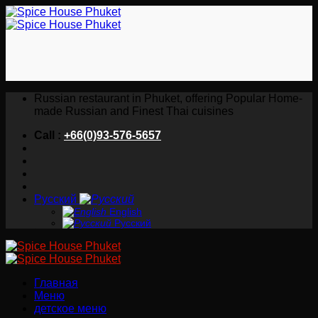
Skip
to
content
Russian restaurant in Phuket, offering Popular Home-
made Russian and Finest Thai cuisines
Call :
+66(0)93-576-5657
Русский
English
Русский
Главная
Меню
детское меню