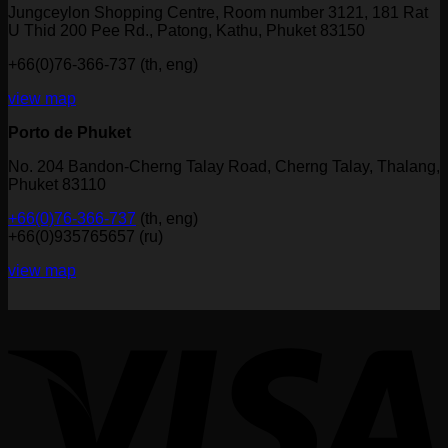
Jungceylon Shopping Centre, Room number 3121, 181 Rat
U Thid 200 Pee Rd., Patong, Kathu, Phuket 83150
+66(0)76-366-737 (th, eng)
view map
Porto de Phuket
No. 204 Bandon-Cherng Talay Road, Cherng Talay, Thalang,
Phuket 83110
+66(0)76-366-737
(th, eng)
+66(0)935765657 (ru)
view map