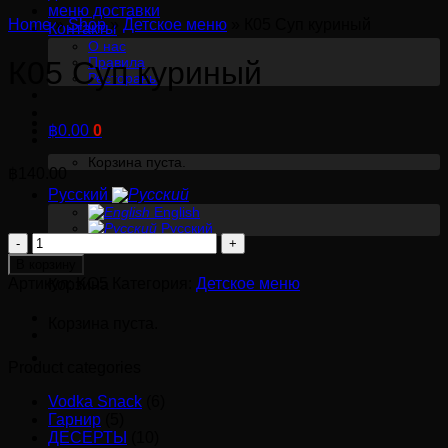
меню доставки
Home
»
Shop
»
Детское меню
»
К05 Суп куриный
Контакты
О нас
Правила
К05 Суп куриный
Рестораны
฿
0.00
0
Корзина пуста.
฿
140.00
Русский
English
Русский
Количество
0
товара
В корзину
К05
Артикул:
KO5
Категория:
Детское меню
Корзина
Суп
Корзина пуста.
куриный
Product categories
Vodka Snack
(6)
Гарнир
(5)
ДЕСЕРТЫ
(10)