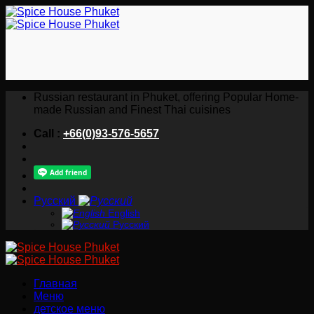
Skip
to
content
Russian restaurant in Phuket, offering Popular Home-
made Russian and Finest Thai cuisines
Call :
+66(0)93-576-5657
Русский
English
Русский
Главная
Меню
детское меню