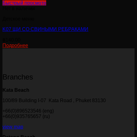
Быстрый просмотр
Нет в наличии
Детское меню
K07 ЩИ СО СВИНЫМИ РЕБРАКАМИ
฿
140.00
Подробнее
Branches
Kata Beach
100/89 Building I-07 Kata Road , Phuket 83130
+66(0)896523546 (eng)
+66(0)935765657 (ru)
view map