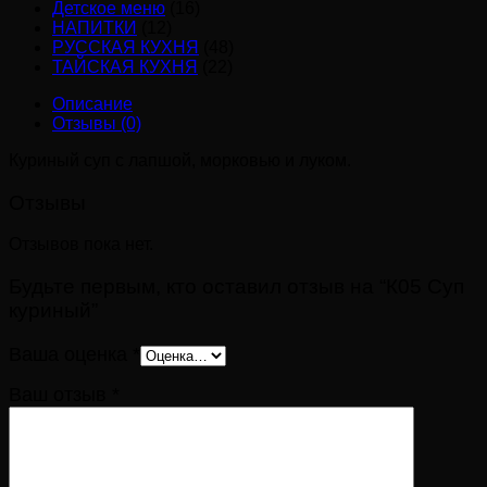
Детское меню
(16)
НАПИТКИ
(12)
РУССКАЯ КУХНЯ
(48)
ТАЙСКАЯ КУХНЯ
(22)
Описание
Отзывы (0)
Куриный суп с лапшой, морковью и луком.
Отзывы
Отзывов пока нет.
Будьте первым, кто оставил отзыв на “К05 Суп
куриный”
Ваша оценка
*
Ваш отзыв
*