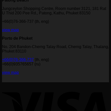
Patong Beach
Jungceylon Shopping Centre, Room number 3121, 181 Rat
U Thid 200 Pee Rd., Patong, Kathu, Phuket 83150
+66(0)76-366-737 (th, eng)
view map
Porto de Phuket
No. 204 Bandon-Cherng Talay Road, Cherng Talay, Thalang,
Phuket 83110
+66(0)76-366-737
(th, eng)
+66(0)935765657 (ru)
view map