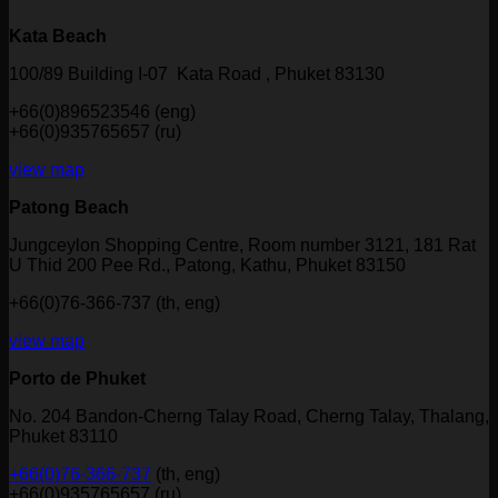
Kata Beach
100/89 Building I-07 Kata Road , Phuket 83130
+66(0)896523546 (eng)
+66(0)935765657 (ru)
view map
Patong Beach
Jungceylon Shopping Centre, Room number 3121, 181 Rat
U Thid 200 Pee Rd., Patong, Kathu, Phuket 83150
+66(0)76-366-737 (th, eng)
view map
Porto de Phuket
No. 204 Bandon-Cherng Talay Road, Cherng Talay, Thalang,
Phuket 83110
+66(0)76-366-737
(th, eng)
+66(0)935765657 (ru)