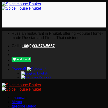
Skip
to
content
Russian restaurant in Phuket, offering Popular Home-
made Russian and Finest Thai cuisines
Call :
+66(0)93-576-5657
Русский
English
Русский
Главная
Меню
детское меню