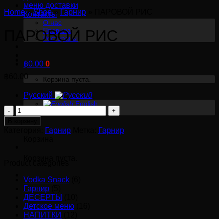
меню доставки
Home
»
Shop
»
Гарнир
»
ПАРОВОЙ РИС
Контакты
О нас
Правила
ПАРОВОЙ РИС
Рестораны
฿
0.00
0
฿
60.00
Корзина пуста.
Русский
English
Количество
Русский
товара
0
В корзину
ПАРОВОЙ
Категория:
Гарнир
Метка:
Гарнир
Корзина
РИС
Корзина пуста.
Product categories
Vodka Snack
(6)
Гарнир
(5)
ДЕСЕРТЫ
(10)
Детское меню
(16)
НАПИТКИ
(12)