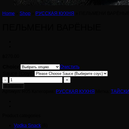
Home
»
Shop
»
РУССКАЯ КУХНЯ
»
ПЕЛЬМЕНИ ВАРЁНЫ
ПЕЛЬМЕНИ ВАРЁНЫЕ
฿
270.00
Choice
Очистить
Sauce (Соус)
Количество
товара
В корзину
ПЕЛЬМЕНИ
Артикул:
R05
Категория:
РУССКАЯ КУХНЯ
Метка:
ТАЙСКИ
ВАРЁНЫЕ
Product categories
Vodka Snack
(6)