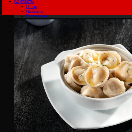
Контакты
О нас
Правила
Рестораны
฿
0.00
0
Корзина пуста.
Русский
English
Русский
0
Корзина
Корзина пуста.