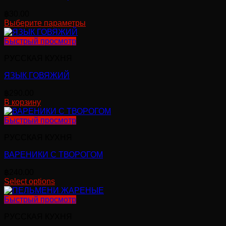
฿
30.00
Выберите параметры
Этот
товар
Быстрый просмотр
имеет
РУССКАЯ КУХНЯ
несколько
вариаций.
ЯЗЫК ГОВЯЖИЙ
Опции
можно
฿
290.00
выбрать
В корзину
на
странице
Быстрый просмотр
товара.
РУССКАЯ КУХНЯ
ВАРЕНИКИ С ТВОРОГОМ
฿
240.00
Select options
Быстрый просмотр
РУССКАЯ КУХНЯ