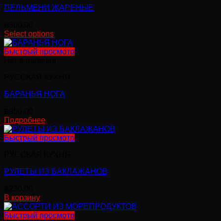
ПЕЛЬМЕНИ ЖАРЕНЫЕ
฿
300.00
Select options
Этот
товар
Быстрый просмотр
имеет
Нет в наличии
несколько
РУССКАЯ КУХНЯ
вариаций.
Опции
БАРАНЬЯ НОГА
можно
выбрать
฿
950.00
на
Подробнее
странице
товара.
Быстрый просмотр
РУССКАЯ КУХНЯ
РУЛЕТЫ ИЗ БАКЛАЖАНОВ
฿
230.00
В корзину
Быстрый просмотр