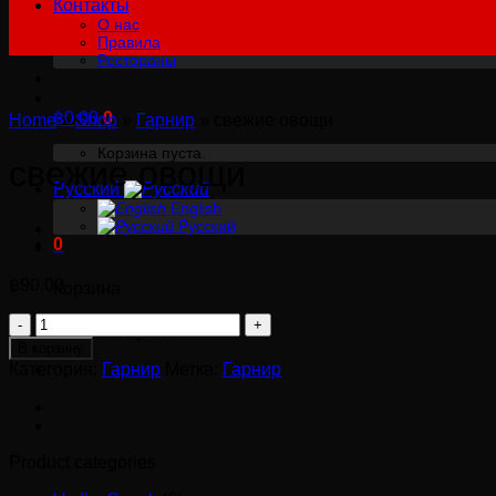
Контакты
О нас
Правила
Рестораны
฿
0.00
0
Home
»
Shop
»
Гарнир
»
свежие овощи
Корзина пуста.
свежие овощи
Русский
English
Русский
0
฿
90.00
Корзина
Количество
Корзина пуста.
товара
В корзину
свежие
Категория:
Гарнир
Метка:
Гарнир
овощи
Product categories