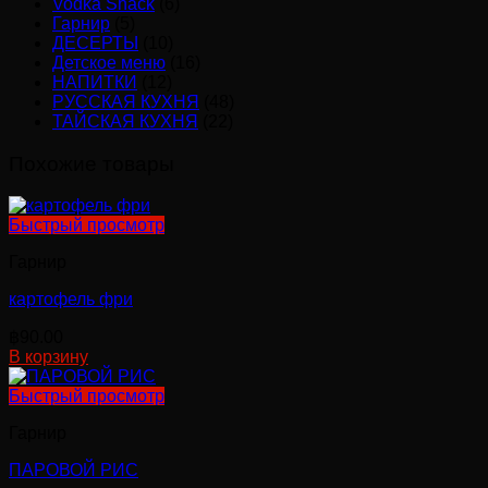
Vodka Snack
(6)
Гарнир
(5)
ДЕСЕРТЫ
(10)
Детское меню
(16)
НАПИТКИ
(12)
РУССКАЯ КУХНЯ
(48)
ТАЙСКАЯ КУХНЯ
(22)
Похожие товары
Быстрый просмотр
Гарнир
картофель фри
฿
90.00
В корзину
Быстрый просмотр
Гарнир
ПАРОВОЙ РИС