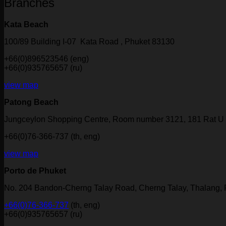
Branches
Kata Beach
100/89 Building I-07 Kata Road , Phuket 83130
+66(0)896523546 (eng)
+66(0)935765657 (ru)
view map
Patong Beach
Jungceylon Shopping Centre, Room number 3121, 181 Rat U 
+66(0)76-366-737 (th, eng)
view map
Porto de Phuket
No. 204 Bandon-Cherng Talay Road, Cherng Talay, Thalang,
+66(0)76-366-737
(th, eng)
+66(0)935765657 (ru)