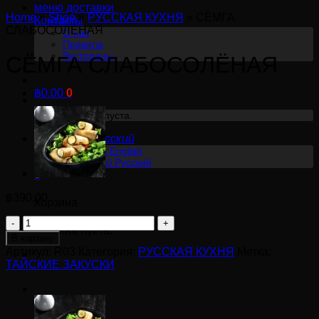
меню доставки
Home
»
Shop
»
РУССКАЯ КУХНЯ
»
СЁМГА
Контакты
СЛАБОСОЛЁНАЯ
О нас
Правила
Рестораны
СЁМГА СЛАБОСОЛЁНАЯ
฿
0.00
0
Корзина пуста.
Русский
English
Русский
0
฿
390.00
Корзина
Количество
Корзина пуста.
товара
В корзину
СЁМГА
Артикул:
R03
Категория:
РУССКАЯ КУХНЯ
Метка:
ТАЙСКИЕ ЗАКУСКИ
СЛАБОСОЛЁНАЯ