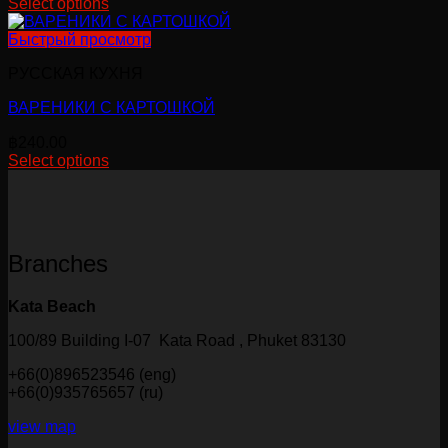
Select options
Этот
товар
Быстрый просмотр
имеет
РУССКАЯ КУХНЯ
несколько
вариаций.
ВАРЕНИКИ С КАРТОШКОЙ
Опции
можно
฿
240.00
выбрать
Select options
на
странице
товара.
Branches
Kata Beach
100/89 Building I-07 Kata Road , Phuket 83130
+66(0)896523546 (eng)
+66(0)935765657 (ru)
view map