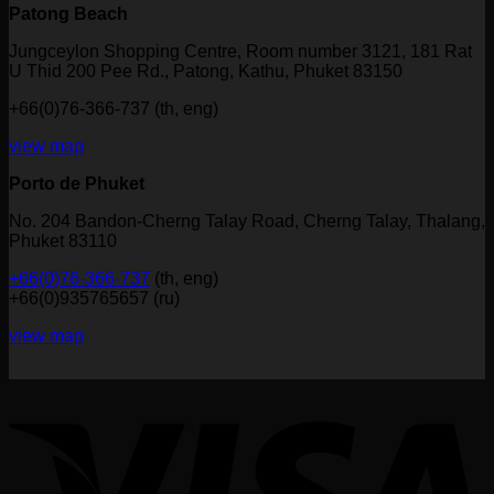
Patong Beach
Jungceylon Shopping Centre, Room number 3121, 181 Rat
U Thid 200 Pee Rd., Patong, Kathu, Phuket 83150
+66(0)76-366-737 (th, eng)
view map
Porto de Phuket
No. 204 Bandon-Cherng Talay Road, Cherng Talay, Thalang,
Phuket 83110
+66(0)76-366-737
(th, eng)
+66(0)935765657 (ru)
view map