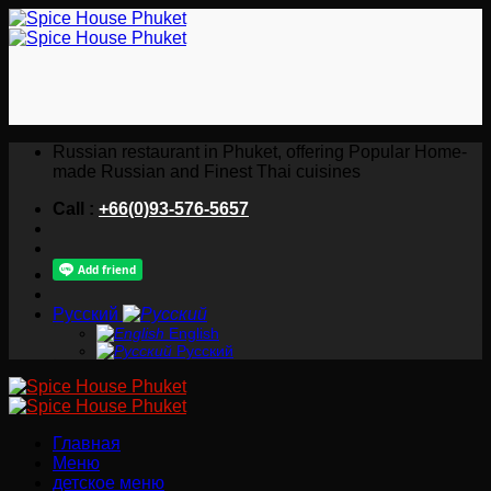
Skip
to
content
Russian restaurant in Phuket, offering Popular Home-
made Russian and Finest Thai cuisines
Call :
+66(0)93-576-5657
Русский
English
Русский
Главная
Меню
детское меню