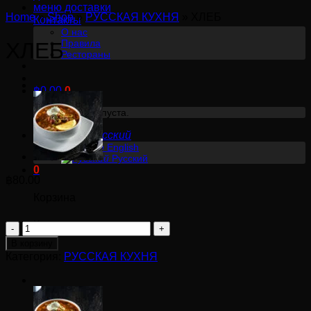
меню доставки
Home
»
Shop
»
РУССКАЯ КУХНЯ
»
ХЛЕБ
Контакты
О нас
Правила
ХЛЕБ
Рестораны
฿
0.00
0
Корзина пуста.
Русский
English
Русский
0
฿
80.00
Корзина
Корзина пуста.
Количество
товара
В корзину
ХЛЕБ
Категория:
РУССКАЯ КУХНЯ