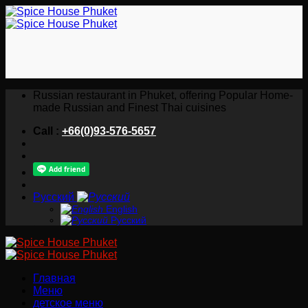
Skip
to
content
Russian restaurant in Phuket, offering Popular Home-
made Russian and Finest Thai cuisines
Call :
+66(0)93-576-5657
Русский
English
Русский
Главная
Меню
детское меню