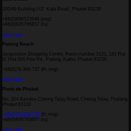
100/89 Building I-07 Kata Road , Phuket 83130
+66(0)896523546 (eng)
+66(0)935765657 (ru)
view map
Patong Beach
Jungceylon Shopping Centre, Room number 3121, 181 Rat
U Thid 200 Pee Rd., Patong, Kathu, Phuket 83150
+66(0)76-366-737 (th, eng)
view map
Porto de Phuket
No. 204 Bandon-Cherng Talay Road, Cherng Talay, Thalang,
Phuket 83110
+66(0)76-366-737
(th, eng)
+66(0)935765657 (ru)
view map