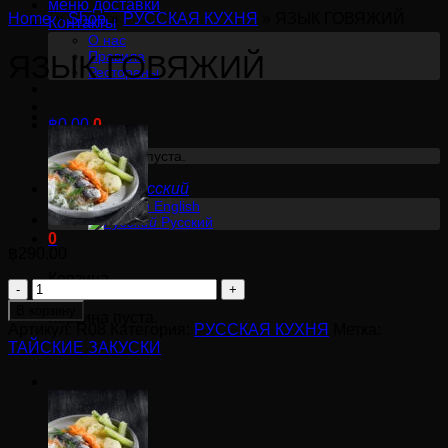
меню доставки
Home
»
Shop
»
РУССКАЯ КУХНЯ
»
ЯЗЫК ГОВЯЖИЙ
Контакты
О нас
Правила
ЯЗЫК ГОВЯЖИЙ
Рестораны
฿
0.00
0
Корзина пуста.
Русский
English
Русский
0
฿
290.00
Корзина
Количество
товара
В корзину
Корзина пуста.
ЯЗЫК
Артикул:
R08
Категория:
РУССКАЯ КУХНЯ
Метка:
ТАЙСКИЕ ЗАКУСКИ
ГОВЯЖИЙ