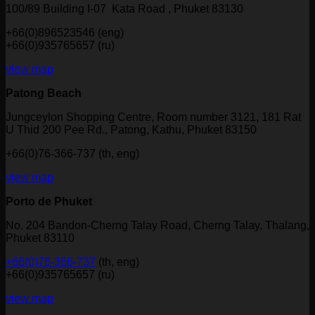
100/89 Building I-07 Kata Road , Phuket 83130
+66(0)896523546 (eng)
+66(0)935765657 (ru)
view map
Patong Beach
Jungceylon Shopping Centre, Room number 3121, 181 Rat
U Thid 200 Pee Rd., Patong, Kathu, Phuket 83150
+66(0)76-366-737 (th, eng)
view map
Porto de Phuket
No. 204 Bandon-Cherng Talay Road, Cherng Talay, Thalang,
Phuket 83110
+66(0)76-366-737
(th, eng)
+66(0)935765657 (ru)
view map