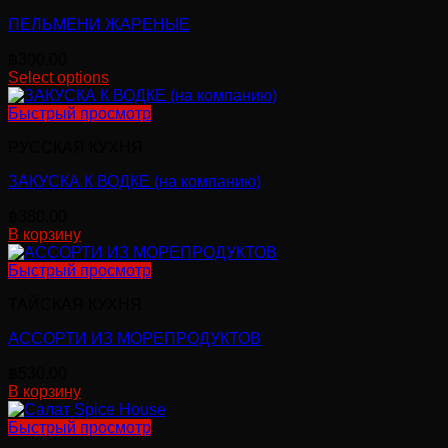
ПЕЛЬМЕНИ ЖАРЕНЫЕ
฿
300.00
Select options
Этот
товар
Быстрый просмотр
имеет
РУССКАЯ КУХНЯ
несколько
вариаций.
ЗАКУСКА К ВОДКЕ (на компанию)
Опции
можно
฿
380.00
выбрать
В корзину
на
странице
Быстрый просмотр
товара.
ТАЙСКАЯ КУХНЯ
АССОРТИ ИЗ МОРЕПРОДУКТОВ
฿
530.00
В корзину
Быстрый просмотр