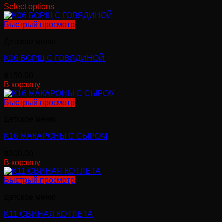
Select options
на
странице
Быстрый просмотр
товара.
Детское меню
K06 БОРЩ С ГОВЯДИНОЙ
฿
150.00
В корзину
Быстрый просмотр
Детское меню
K16 МАКАРОНЫ С СЫРОМ
฿
200.00
В корзину
Быстрый просмотр
Детское меню
K11 СВИНАЯ КОТЛЕТА