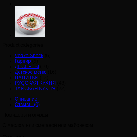
САЛАТ
Product categories
Vodka Snack
(6)
Гарнир
(5)
ДЕСЕРТЫ
(10)
Детское меню
(16)
НАПИТКИ
(12)
РУССКАЯ КУХНЯ
(48)
ТАЙСКАЯ КУХНЯ
(22)
Описание
Отзывы (0)
Помидоры и огурцы
С маслом или сметаной или майонезом