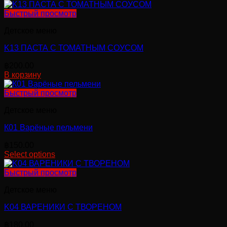
Быстрый просмотр
Детское меню
K13 ПАСТА С ТОМАТНЫМ СОУСОМ
฿
200.00
В корзину
Быстрый просмотр
Детское меню
К01 Варёные пельмени
฿
150.00
Select options
Этот
товар
Быстрый просмотр
имеет
Детское меню
несколько
вариаций.
K04 ВАРЕНИКИ С ТВОРЕНОМ
Опции
можно
฿
180.00
выбрать