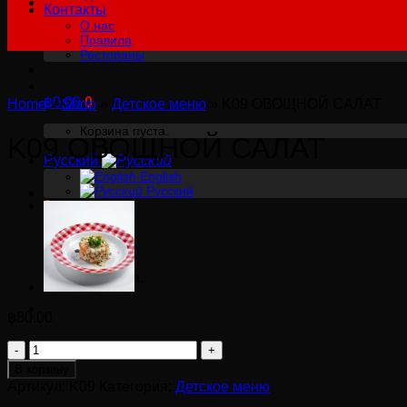
Контакты
О нас
Правила
Рестораны
฿
0.00
0
Home
»
Shop
»
Детское меню
»
K09 ОВОЩНОЙ САЛАТ
Корзина пуста.
K09 ОВОЩНОЙ САЛАТ
Русский
English
Русский
0
Корзина
Корзина пуста.
฿
80.00
Количество
товара
В корзину
K09
Артикул:
K09
Категория:
Детское меню
ОВОЩНОЙ