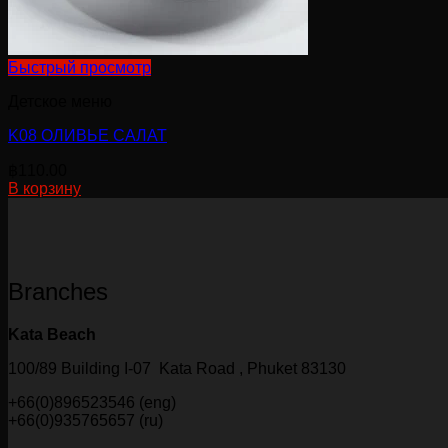
Быстрый просмотр
Детское меню
K08 ОЛИВЬЕ САЛАТ
฿
110.00
В корзину
Branches
Kata Beach
100/89 Building I-07 Kata Road , Phuket 83130
+66(0)896523546 (eng)
+66(0)935765657 (ru)