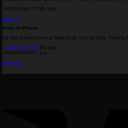
+66(0)76-366-737 (th, eng)
view map
Porto de Phuket
No. 204 Bandon-Cherng Talay Road, Cherng Talay, Thalang,
+66(0)76-366-737
(th, eng)
+66(0)935765657 (ru)
view map