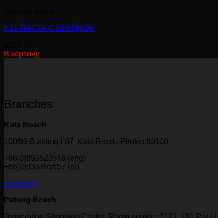
имеет
Детское меню
несколько
вариаций.
K15 ПАСТА С БЕКОНОМ
Опции
можно
฿
200.00
выбрать
В корзину
на
странице
товара.
Branches
Kata Beach
100/89 Building I-07 Kata Road , Phuket 83130
+66(0)896523546 (eng)
+66(0)935765657 (ru)
view map
Patong Beach
Jungceylon Shopping Centre, Room number 3121, 181 Rat U 