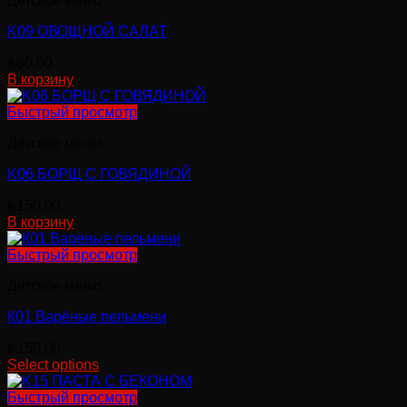
Детское меню
K09 ОВОЩНОЙ САЛАТ
฿
80.00
В корзину
Быстрый просмотр
Детское меню
K06 БОРЩ С ГОВЯДИНОЙ
฿
150.00
В корзину
Быстрый просмотр
Детское меню
К01 Варёные пельмени
฿
150.00
Select options
Этот
товар
Быстрый просмотр