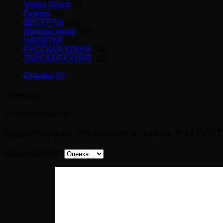
Vodka Snack
(6)
Гарнир
(5)
ДЕСЕРТЫ
(10)
Детское меню
(16)
НАПИТКИ
(12)
РУССКАЯ КУХНЯ
(48)
ТАЙСКАЯ КУХНЯ
(22)
Отзывы (0)
Отзывы
Отзывов пока нет.
Будьте первым, кто оставил отзыв на “K14 
Ваша оценка
*