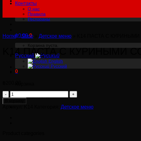
Контакты
О нас
Правила
Рестораны
฿
0.00
0
Home
»
Shop
»
Детское меню
»
K14 ПАСТА С КУРИНЫМ
Корзина пуста.
K14 ПАСТА С КУРИНЫМИ 
Русский
English
Русский
0
฿
200.00
Корзина
Количество
Корзина пуста.
товара
В корзину
K14
Артикул:
K14
Категория:
Детское меню
ПАСТА
С
КУРИНЫМИ
СОСИСКАМИ
Product categories