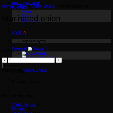
меню доставки
Home
»
Shop
»
Vodka Snack
»
Marinated onion
Контакты
О нас
Правила
Marinated onion
Рестораны
฿
0.00
0
Корзина пуста.
Русский
฿
80.00
English
Русский
Количество
0
товара
В корзину
Marinated
Категория:
Vodka Snack
Корзина
onion
Корзина пуста.
Product categories
Vodka Snack
(6)
Гарнир
(5)