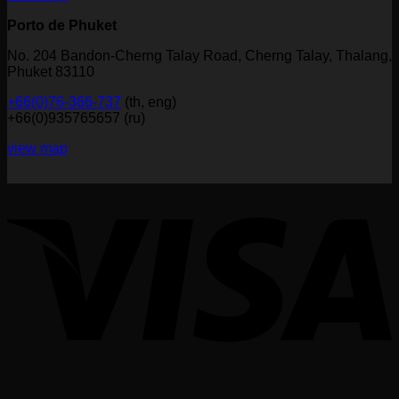
Porto de Phuket
No. 204 Bandon-Cherng Talay Road, Cherng Talay, Thalang,
Phuket 83110
+66(0)76-366-737
(th, eng)
+66(0)935765657 (ru)
view map