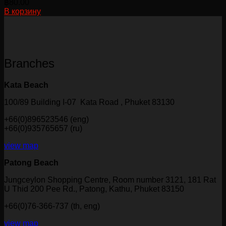
฿
80.00
В корзину
Branches
Kata Beach
100/89 Building I-07 Kata Road , Phuket 83130
+66(0)896523546 (eng)
+66(0)935765657 (ru)
view map
Patong Beach
Jungceylon Shopping Centre, Room number 3121, 181 Rat
U Thid 200 Pee Rd., Patong, Kathu, Phuket 83150
+66(0)76-366-737 (th, eng)
view map