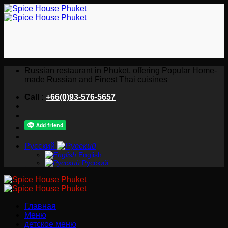
Skip
to
content
Russian restaurant in Phuket, offering Popular Home-
made Russian and Finest Thai cuisines
Call :
+66(0)93-576-5657
Русский
English
Русский
Главная
Меню
детское меню