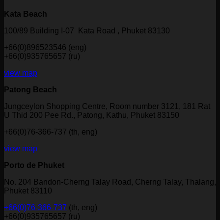
Kata Beach
100/89 Building I-07 Kata Road , Phuket 83130
+66(0)896523546 (eng)
+66(0)935765657 (ru)
view map
Patong Beach
Jungceylon Shopping Centre, Room number 3121, 181 Rat
U Thid 200 Pee Rd., Patong, Kathu, Phuket 83150
+66(0)76-366-737 (th, eng)
view map
Porto de Phuket
No. 204 Bandon-Cherng Talay Road, Cherng Talay, Thalang,
Phuket 83110
+66(0)76-366-737
(th, eng)
+66(0)935765657 (ru)