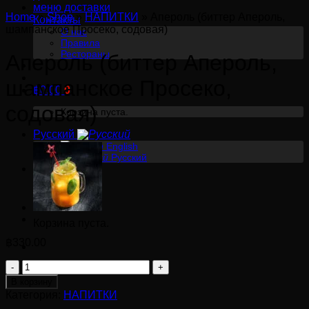
меню доставки
Home
»
Shop
»
НАПИТКИ
»
Апероль (биттер Апероль,
Контакты
шампанское Просеко, содовая)
О нас
Правила
Рестораны
Апероль (биттер Апероль,
шампанское Просеко,
฿
0.00
0
содовая)
Корзина пуста.
Русский
English
Русский
0
Корзина
Корзина пуста.
฿
330.00
Количество
товара
В корзину
Апероль
Категория:
НАПИТКИ