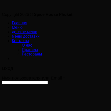
Copyright 2026 ©
Spice House Phuket
Главная
Меню
детское меню
меню доставки
Контакты
О нас
Правила
Рестораны
Вход
Имя пользователя или Email
*
Пароль
*
Запомнить меня
Войти
Забыли свой пароль?