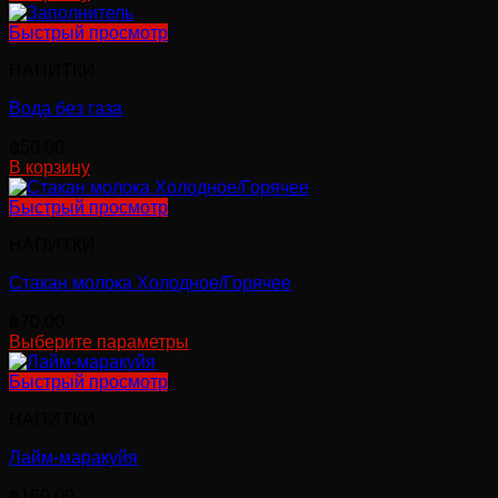
странице
Быстрый просмотр
товара.
НАПИТКИ
Вода без газа
฿
50.00
В корзину
Быстрый просмотр
НАПИТКИ
Стакан молока Холодное/Горячее
฿
70.00
Выберите параметры
Этот
товар
Быстрый просмотр
имеет
НАПИТКИ
несколько
вариаций.
Лайм-маракуйя
Опции
можно
฿
160.00