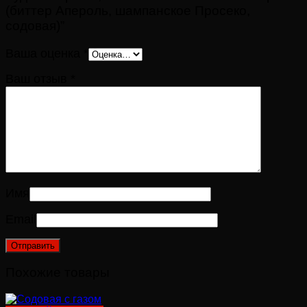
(биттер Апероль, шампанское Просеко,
содовая)”
Ваша оценка
*
Ваш отзыв
*
Имя
Email
Похожие товары