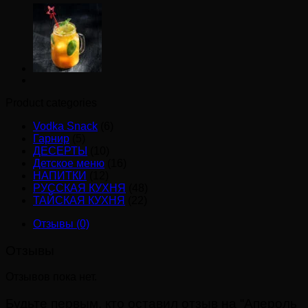
(биттер
Апероль,
шампанское
Просеко,
содовая)
Product categories
Vodka Snack
(6)
Гарнир
(5)
ДЕСЕРТЫ
(10)
Детское меню
(16)
НАПИТКИ
(12)
РУССКАЯ КУХНЯ
(48)
ТАЙСКАЯ КУХНЯ
(22)
Отзывы (0)
Отзывы
Отзывов пока нет.
Будьте первым, кто оставил отзыв на “Апероль