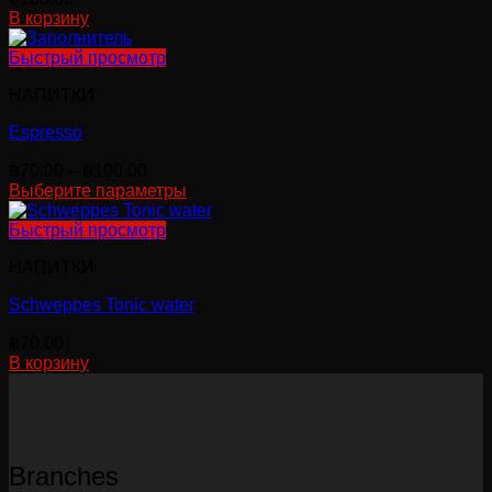
выбрать
В корзину
на
странице
Быстрый просмотр
товара.
НАПИТКИ
Espresso
Диапазон
฿
70.00
–
฿
100.00
цен:
Выберите параметры
Этот
฿70.00
товар
–
Быстрый просмотр
имеет
฿100.00
НАПИТКИ
несколько
вариаций.
Schweppes Tonic water
Опции
можно
฿
70.00
выбрать
В корзину
на
странице
товара.
Branches