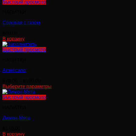
Быстрый просмотр
НАПИТКИ
Содовая с газом
฿
60.00
В корзину
Быстрый просмотр
НАПИТКИ
Americano
Диапазон
฿
70.00
–
฿
100.00
цен:
Выберите параметры
Этот
฿70.00
товар
–
Быстрый просмотр
имеет
฿100.00
НАПИТКИ
несколько
вариаций.
Лимон-Мята
Опции
можно
฿
140.00
выбрать
В корзину
на