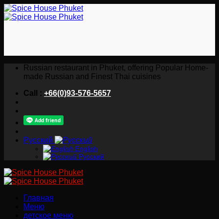
Skip
to
content
Russian restaurant in Phuket, offering Popular Home-
made Russian and Finest Thai cuisines
Call :
+66(0)93-576-5657
Русский
English
Русский
Главная
Меню
детское меню