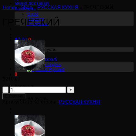
меню доставки
Home
»
Shop
»
РУССКАЯ КУХНЯ
»
ГРЕЧЕСКИЙ
Контакты
О нас
Правила
ГРЕЧЕСКИЙ
Рестораны
฿
0.00
0
Корзина пуста.
Русский
English
Русский
0
฿
210.00
Корзина
Количество
товара
В корзину
Корзина пуста.
ГРЕЧЕСКИЙ
Артикул:
R15
Категория:
РУССКАЯ КУХНЯ