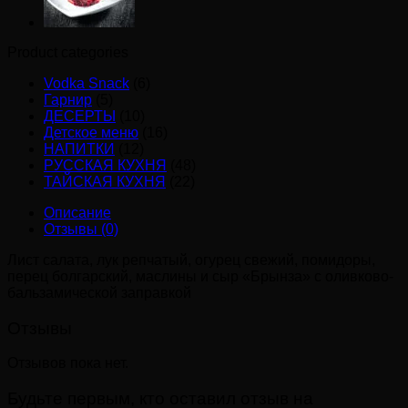
Product categories
Vodka Snack
(6)
Гарнир
(5)
ДЕСЕРТЫ
(10)
Детское меню
(16)
НАПИТКИ
(12)
РУССКАЯ КУХНЯ
(48)
ТАЙСКАЯ КУХНЯ
(22)
Описание
Отзывы (0)
Лист салата, лук репчатый, огурец свежий, помидоры,
перец болгарский, маслины и сыр «Брынза» с оливково-
бальзамической заправкой
Отзывы
Отзывов пока нет.
Будьте первым, кто оставил отзыв на