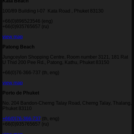
Kata Beach
100/89 Building I-07 Kata Road , Phuket 83130
+66(0)896523546 (eng)
+66(0)935765657 (ru)
view map
Patong Beach
Jungceylon Shopping Centre, Room number 3121, 181 Rat
U Thid 200 Pee Rd., Patong, Kathu, Phuket 83150
+66(0)76-366-737 (th, eng)
view map
Porto de Phuket
No. 204 Bandon-Cherng Talay Road, Cherng Talay, Thalang,
Phuket 83110
+66(0)76-366-737
(th, eng)
+66(0)935765657 (ru)