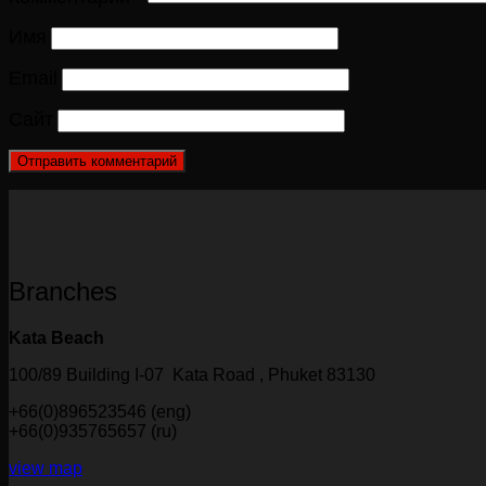
Имя
Email
Сайт
Branches
Kata Beach
100/89 Building I-07 Kata Road , Phuket 83130
+66(0)896523546 (eng)
+66(0)935765657 (ru)
view map