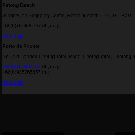
Patong Beach
Jungceylon Shopping Centre, Room number 3121, 181 Rat U 
+66(0)76-366-737 (th, eng)
view map
Porto de Phuket
No. 204 Bandon-Cherng Talay Road, Cherng Talay, Thalang,
+66(0)76-366-737
(th, eng)
+66(0)935765657 (ru)
view map