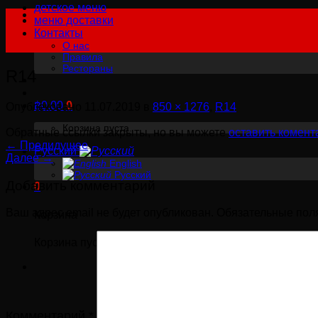
детское меню
меню доставки
Контакты
О нас
Правила
Рестораны
R14
฿
0.00
0
Опублековано
11.07.2019
в
850 × 1276
,
R14
Корзина пуста.
Обратные ссылки закрыты, но вы можете
оставить комент
←
Предидущее
Русский
Далее
→
English
Русский
Добавить комментарий
0
Ваш адрес email не будет опубликован.
Обязательные пол
Корзина
Корзина пуста.
Комментарий
*